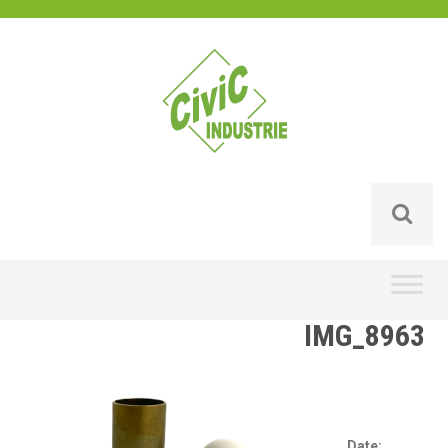
Skip
to
content
IMG_8963
Date: