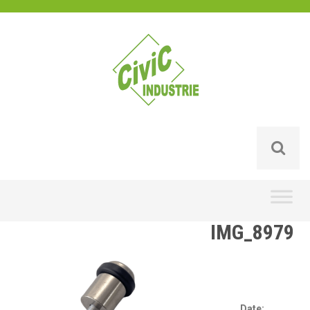
Skip
to
content
IMG_8979
Date: