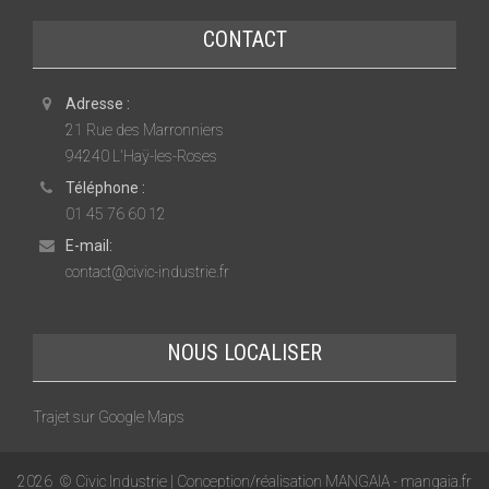
CONTACT
Adresse :
21 Rue des Marronniers
94240 L'Haÿ-les-Roses
Téléphone :
01 45 76 60 12
E-mail:
contact@civic-industrie.fr
NOUS LOCALISER
Trajet sur Google Maps
2026
© Civic Industrie | Conception/réalisation MANGAIA -
mangaia.fr