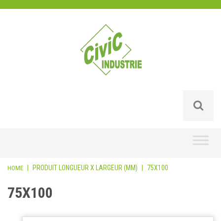
Skip
to
content
|
PRODUIT LONGUEUR X LARGEUR (MM)
|
75X100
HOME
75X100