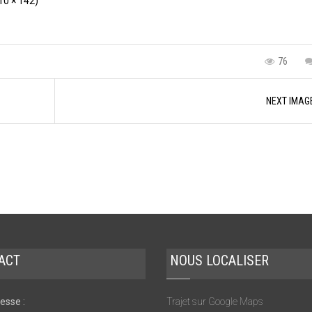
110 × 142)
76
NEXT IMAG
ACT
NOUS LOCALISER
esse :
Trajet sur Google Maps