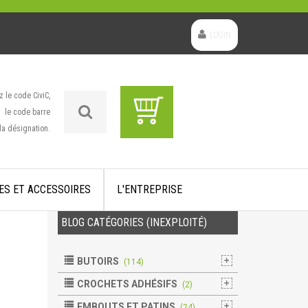
LOGIN
z le code CiviC,
le code barre
la désignation.
ES ET ACCESSOIRES
L'ENTREPRISE
BLOG CATÉGORIES (INEXPLOITÉ)
BUTOIRS
(114)
CROCHETS ADHÉSIFS
(2)
EMBOUTS ET PATINS
(24)