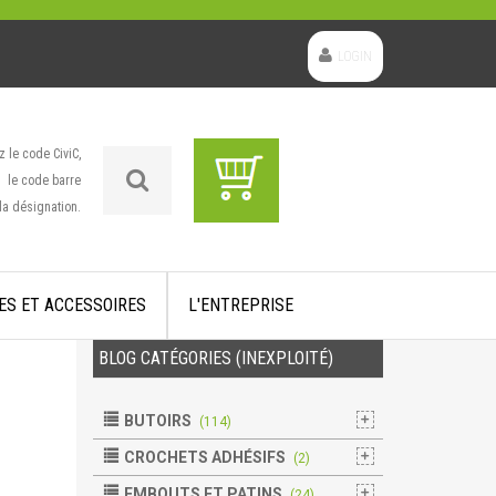
LOGIN
z le code CiviC,
le code barre
la désignation.
ES ET ACCESSOIRES
L'ENTREPRISE
BLOG CATÉGORIES (INEXPLOITÉ)
BUTOIRS
(114)
CROCHETS ADHÉSIFS
(2)
EMBOUTS ET PATINS
(24)