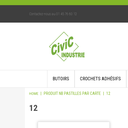
Contactez-nous au 01 45 76 60 12
Skip
BUTOIRS
CROCHETS ADHÉSIFS
to
content
|
PRODUIT NB PASTILLES PAR CARTE
|
12
HOME
12