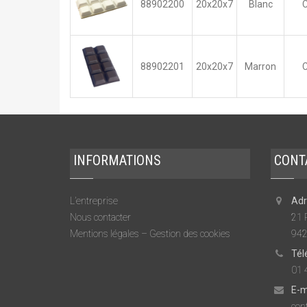
88902200
20x20x7
Blanc
C
88902201
20x20x7
Marron
C
INFORMATIONS
CONT
L’entreprise
Adr
Nous contacter
21 
Mentions légales – Gestion des cookies
942
Tél
01 
E-m
cont