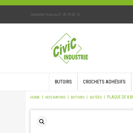
Contactez-nous au 01 45 76 60 12
Skip
BUTOIRS
CROCHETS ADHÉSIFS
to
content
|
|
|
|
PLAQUE DE 8 
HOME
NOS RAYONS
BUTOIRS
BUTÉES