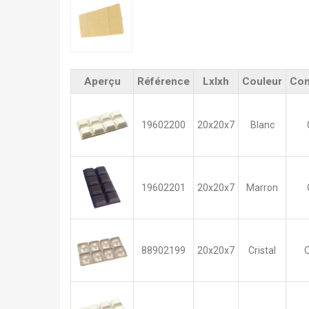
Aperçu
Référence
Lxlxh
Couleur
Con
19602200
20x20x7
Blanc
19602201
20x20x7
Marron
88902199
20x20x7
Cristal
C