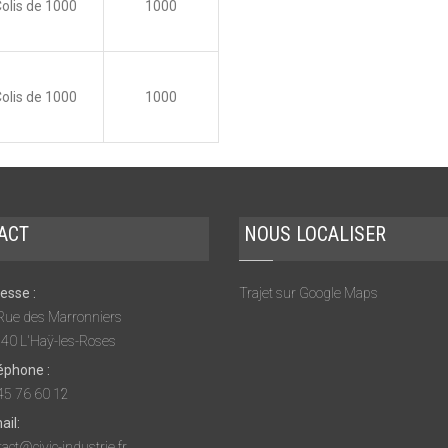
olis de 1000
1000
olis de 1000
1000
ACT
NOUS LOCALISER
esse :
Trajet sur Google Maps
Rue des Marronniers
40 L'Haÿ-les-Roses
éphone :
45 76 60 12
ail:
act@civic-industrie.fr