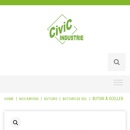
Skip
to
content
|
|
|
|
BUTOIR À SCELLER
HOME
NOS RAYONS
BUTOIRS
BUTOIRS DE SOL