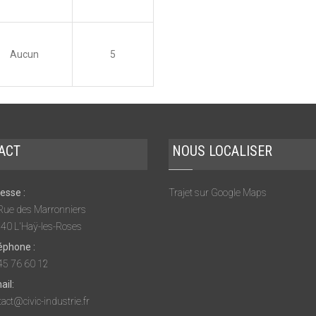
Aucun
5
ACT
NOUS LOCALISER
esse :
Trajet sur Google Maps
Rue des Marronniers
40 L'Haÿ-les-Roses
éphone :
45 76 60 12
ail:
act@civic-industrie.fr