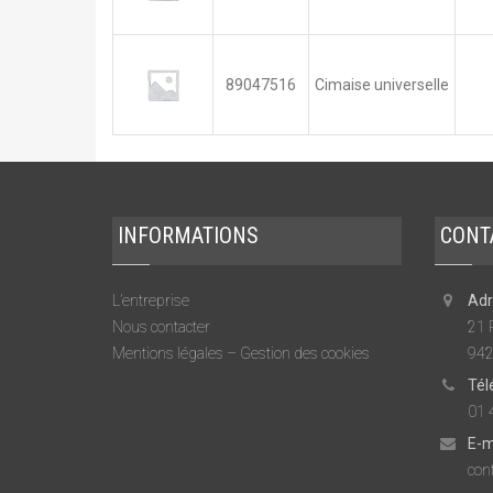
89047516
Cimaise universelle
INFORMATIONS
CONT
L’entreprise
Adr
Nous contacter
21 
Mentions légales – Gestion des cookies
942
Tél
01 
E-m
cont