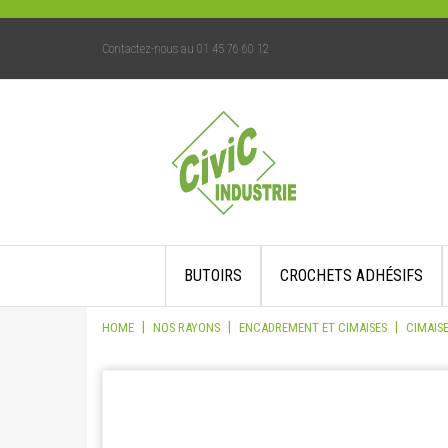
Contactez-nous au 01 45 76 60 12
Skip
BUTOIRS
CROCHETS ADHÉSIFS
to
content
|
|
|
HOME
NOS RAYONS
ENCADREMENT ET CIMAISES
CIMAIS