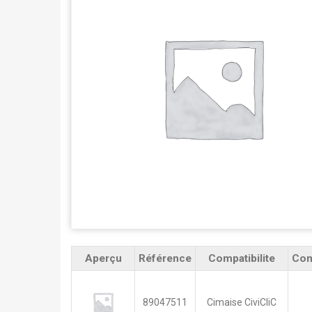
Aperçu
Référence
Compatibilite
Con
89047511
Cimaise CiviCliC