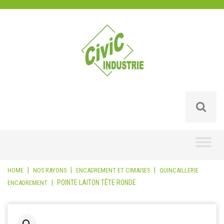
Skip
to
content
|
|
|
HOME
NOS RAYONS
ENCADREMENT ET CIMAISES
QUINCAILLERIE
|
POINTE LAITON TÊTE RONDE
ENCADREMENT