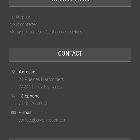
L’entreprise
Nous contacter
Mentions légales – Gestion des cookies
CONTACT
Adresse :
21 Rue des Marronniers
94240 L'Haÿ-les-Roses
Téléphone :
01 45 76 60 12
E-mail:
contact@civic-industrie.fr