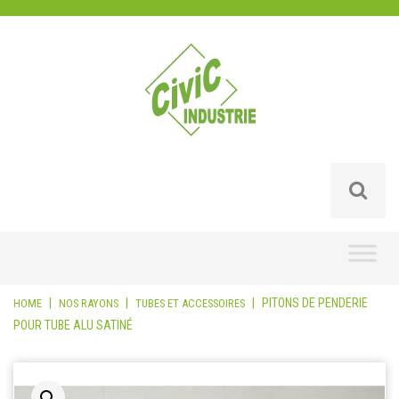
Skip
to
content
|
|
|
PITONS DE PENDERIE
HOME
NOS RAYONS
TUBES ET ACCESSOIRES
POUR TUBE ALU SATINÉ