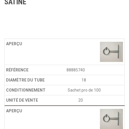
SATINÉ
88885740
18
Sachet pro de 100
20