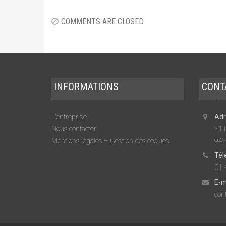
COMMENTS ARE CLOSED.
INFORMATIONS
CONT
L’entreprise
Adr
Nous contacter
21 
Mentions légales – Gestion des cookies
942
Tél
01 
E-m
cont