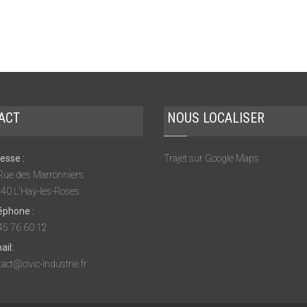
ACT
NOUS LOCALISER
esse :
Trajet sur Google Maps
Rue des Marronniers
40 L'Haÿ-les-Roses
éphone :
45 76 60 12
ail:
act@civic-industrie.fr