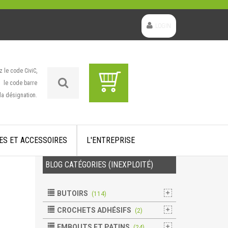
LOGIN
z le code CiviC,
le code barre
la désignation.
ES ET ACCESSOIRES
L'ENTREPRISE
BLOG CATÉGORIES (INEXPLOITÉ)
BUTOIRS
(114)
CROCHETS ADHÉSIFS
(2)
EMBOUTS ET PATINS
(24)