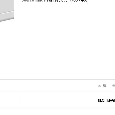
Source Image:
Full resolution (400 × 400)
85
NEXT IMAG