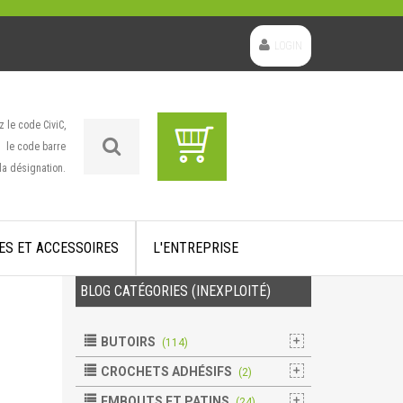
LOGIN
z le code CiviC,
le code barre
la désignation.
ES ET ACCESSOIRES
L'ENTREPRISE
BLOG CATÉGORIES (INEXPLOITÉ)
BUTOIRS
(114)
CROCHETS ADHÉSIFS
(2)
EMBOUTS ET PATINS
(24)