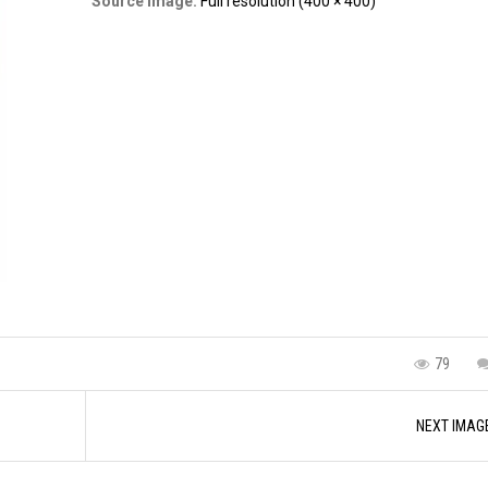
Source Image:
Full resolution (400 × 400)
79
NEXT IMAG