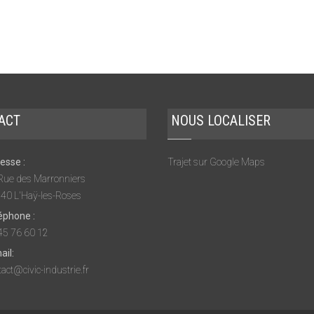
ACT
NOUS LOCALISER
esse :
Trajet sur Google Maps
Rue des Marronniers
40 L'Haÿ-les-Roses
éphone :
45 76 60 12
ail:
act@civic-industrie.fr