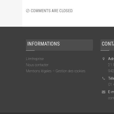
COMMENTS ARE CLOSED.
INFORMATIONS
CONT
L’entreprise
Adr
Nous contacter
21 
Mentions légales – Gestion des cookies
942
Tél
01 
E-m
cont