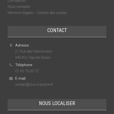
L’entreprise
Nous contacter
Mentions légales – Gestion des cookies
CONTACT
Adresse :
21 Rue des Marronniers
94240 L'Haÿ-les-Roses
Téléphone :
01 45 76 60 12
E-mail:
contact@civic-industrie.fr
NOUS LOCALISER