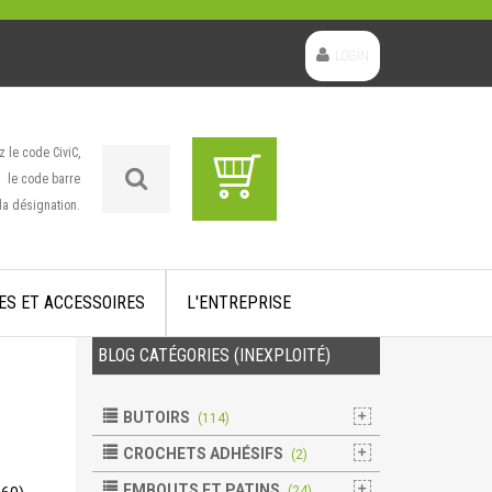
LOGIN
z le code CiviC,
le code barre
la désignation.
ES ET ACCESSOIRES
L'ENTREPRISE
BLOG CATÉGORIES (INEXPLOITÉ)
BUTOIRS
(114)
CROCHETS ADHÉSIFS
(2)
EMBOUTS ET PATINS
(24)