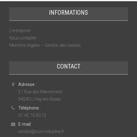
INFORMATIONS
L’entreprise
Nous contacter
Mentions légales – Gestion des cookies
CONTACT
Adresse :
21 Rue des Marronniers
94240 L'Haÿ-les-Roses
Téléphone :
01 45 76 60 12
E-mail:
contact@civic-industrie.fr