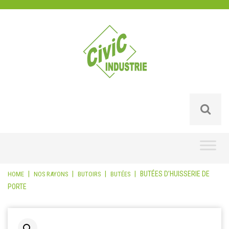
Skip
to
content
|
|
|
|
BUTÉES D’HUISSERIE DE
HOME
NOS RAYONS
BUTOIRS
BUTÉES
PORTE