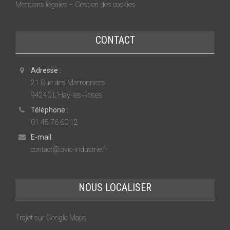
Mentions légales – Gestion des cookies
CONTACT
Adresse :
21 Rue des Marronniers
94240 L'Haÿ-les-Roses
Téléphone :
01 45 76 60 12
E-mail:
contact@civic-industrie.fr
NOUS LOCALISER
Trajet sur Google Maps