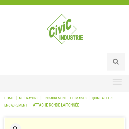
Skip
to
content
|
|
|
HOME
NOS RAYONS
ENCADREMENT ET CIMAISES
QUINCAILLERIE
|
ATTACHE RONDE LAITONNÉE
ENCADREMENT